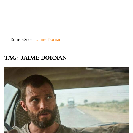
Skip
to
Entre Séries
Entretenha-se!
content
Entre Séries
|
Jaime Dornan
TAG:
JAIME DORNAN