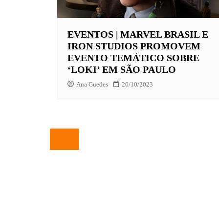
EUROPA
EVENTOS | MARVEL BRASIL E
FOX | F
IRON STUDIOS PROMOVEM
GLOBOP
EVENTO TEMÁTICO SOBRE
‘LOKI’ EM SÃO PAULO
HBO | 
Ana Guedes
26/10/2023
INFANT
NBC
NETFLI
OUTROS
PARAMO
PEACOC
PRIME 