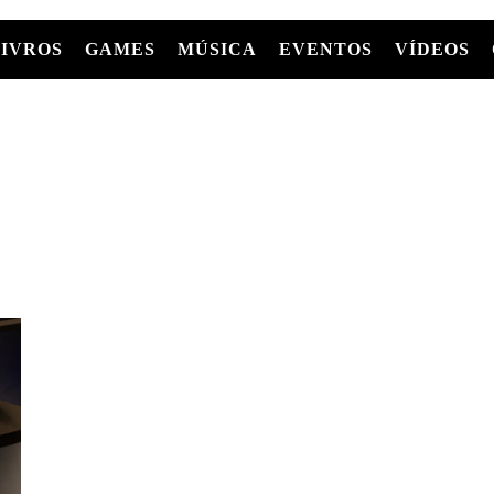
LIVROS
GAMES
MÚSICA
EVENTOS
VÍDEOS
LIVROS
FILMES
MÚSICA
SHOWS
Entre Séries
GRAPHIC NOVELS/HQS
APPLE TV
SÉRIES
MANGÁ
GLOBOPLAY
MC+
HBO MAX
AS
NETFLIX
TV
PARAMOUNT+
PRIME VIDEO
+