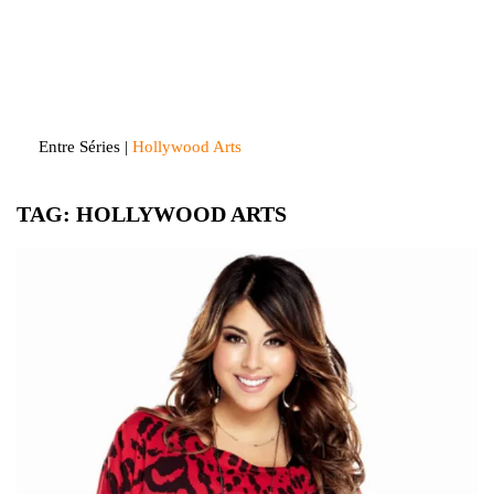
Skip
to
Entre Séries
Entretenha-se!
content
Entre Séries
|
Hollywood Arts
TAG:
HOLLYWOOD ARTS