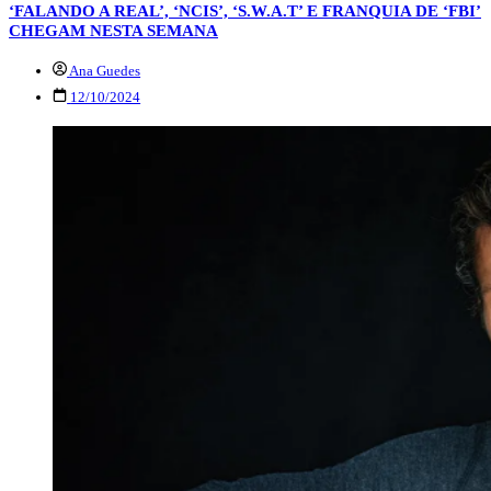
‘FALANDO A REAL’, ‘NCIS’, ‘S.W.A.T’ E FRANQUIA DE ‘FBI’
CHEGAM NESTA SEMANA
Ana Guedes
12/10/2024