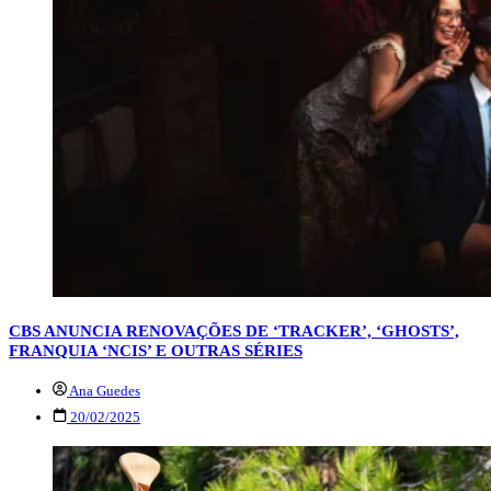
CBS ANUNCIA RENOVAÇÕES DE ‘TRACKER’, ‘GHOSTS’,
FRANQUIA ‘NCIS’ E OUTRAS SÉRIES
Ana Guedes
20/02/2025