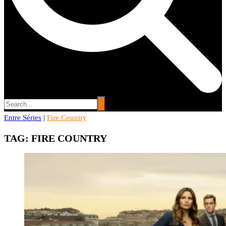
Entre Séries
Entre Séries
|
Fire Country
Entretenha-se!
TAG:
FIRE COUNTRY