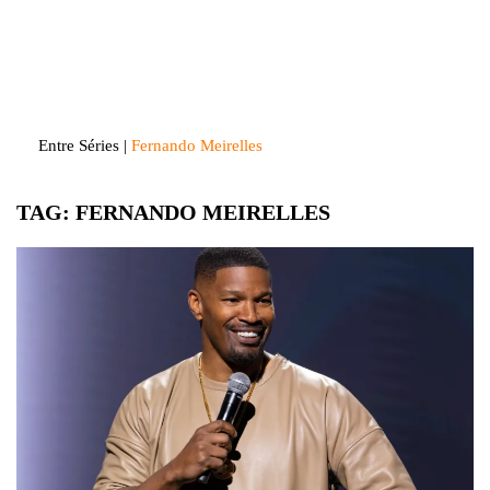
Skip
to
Entre Séries
Entretenha-se!
content
Entre Séries
|
Fernando Meirelles
TAG:
FERNANDO MEIRELLES