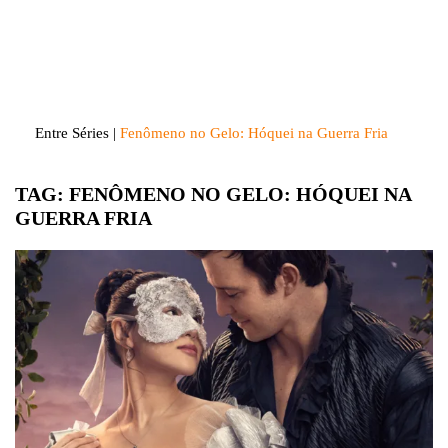
Skip
to
Entre Séries
Entretenha-se!
content
Entre Séries
|
Fenômeno no Gelo: Hóquei na Guerra Fria
TAG:
FENÔMENO NO GELO: HÓQUEI NA
GUERRA FRIA