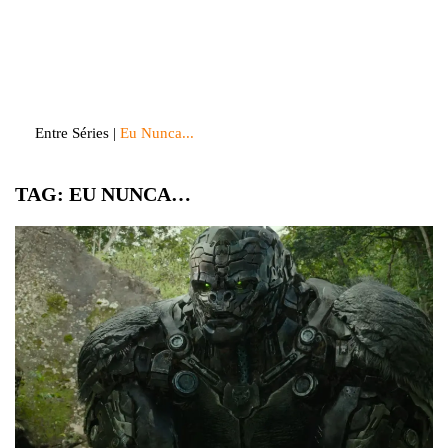
Skip
to
Entre Séries
Entretenha-se!
content
Entre Séries
|
Eu Nunca...
TAG:
EU NUNCA…