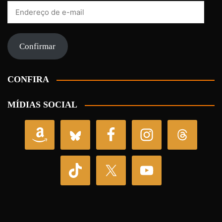
Endereço
de
e-
mail
Confirmar
CONFIRA
MÍDIAS SOCIAL