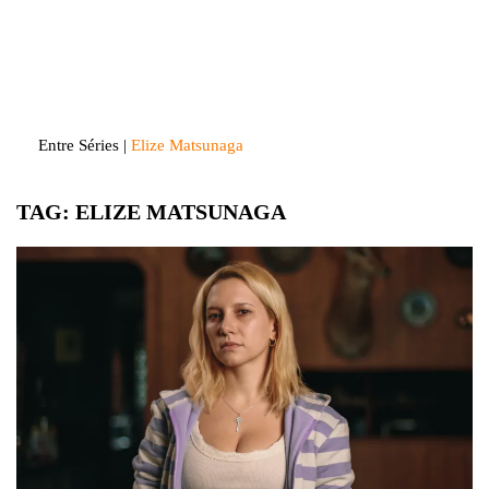
Skip
to
Entre Séries
Entretenha-se!
content
Entre Séries
|
Elize Matsunaga
TAG:
ELIZE MATSUNAGA