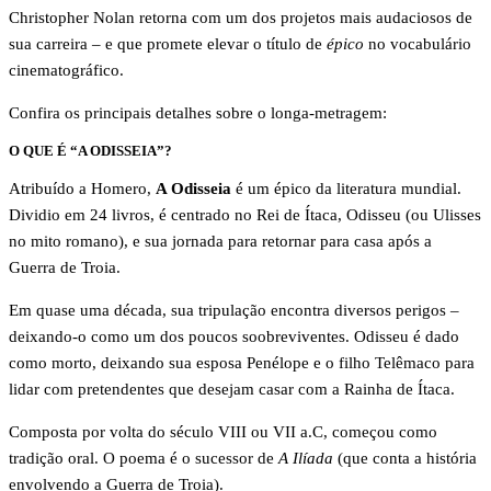
Christopher Nolan retorna com um dos projetos mais audaciosos de
sua carreira – e que promete elevar o título de
épico
no vocabulário
cinematográfico.
Confira os principais detalhes sobre o longa-metragem:
O QUE É “A ODISSEIA”?
Atribuído a Homero,
A Odisseia
é um épico da literatura mundial.
Dividio em 24 livros, é centrado no Rei de Ítaca, Odisseu (ou Ulisses
no mito romano), e sua jornada para retornar para casa após a
Guerra de Troia.
Em quase uma década, sua tripulação encontra diversos perigos –
deixando-o como um dos poucos soobreviventes. Odisseu é dado
como morto, deixando sua esposa Penélope e o filho Telêmaco para
lidar com pretendentes que desejam casar com a Rainha de Ítaca.
Composta por volta do século VIII ou VII a.C, começou como
tradição oral. O poema é o sucessor de
A Ilíada
(que conta a história
envolvendo a Guerra de Troia).