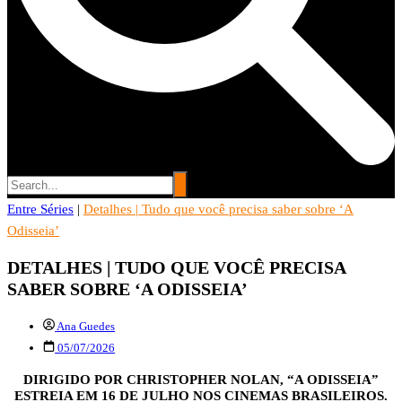
Entre Séries
Entre Séries
|
Detalhes | Tudo que você precisa saber sobre ‘A
Entretenha-se!
Odisseia’
DETALHES | TUDO QUE VOCÊ PRECISA
SABER SOBRE ‘A ODISSEIA’
Ana Guedes
05/07/2026
DIRIGIDO POR CHRISTOPHER NOLAN, “A ODISSEIA”
ESTREIA EM 16 DE JULHO NOS CINEMAS BRASILEIROS.