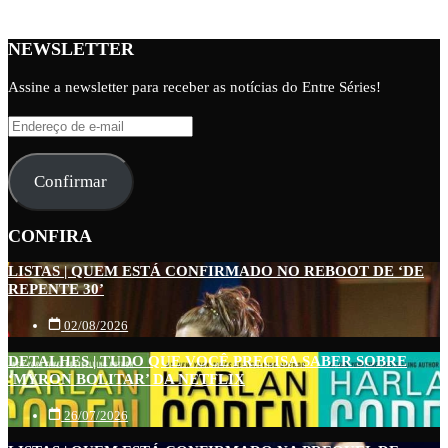
NEWSLETTER
Assine a newsletter para receber as notícias do Entre Séries!
Endereço
de
e-
Confirmar
mail
CONFIRA
LISTAS | QUEM ESTÁ CONFIRMADO NO REBOOT DE ‘DE
REPENTE 30’
02/08/2026
DETALHES | TUDO QUE VOCÊ PRECISA SABER SOBRE
‘MYRON BOLITAR’ DA NETFLIX
26/07/2026