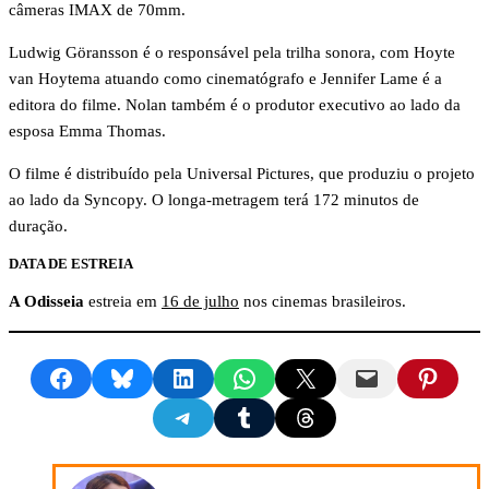
câmeras IMAX de 70mm.
Ludwig Göransson é o responsável pela trilha sonora, com Hoyte
van Hoytema atuando como cinematógrafo e Jennifer Lame é a
editora do filme. Nolan também é o produtor executivo ao lado da
esposa Emma Thomas.
O filme é distribuído pela Universal Pictures, que produziu o projeto
ao lado da Syncopy. O longa-metragem terá 172 minutos de
duração.
DATA DE ESTREIA
A Odisseia
estreia em
16 de julho
nos cinemas brasileiros.
Share on Facebook
Share on Bluesky
Share on LinkedIn
Share on WhatsApp
Share on X
Email this Page
Share on Pinte
Share on Telegram
Share on Tumblr
Share on Threads