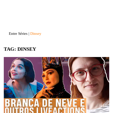
Skip
to
Entre Séries
Entretenha-se!
content
Entre Séries
|
Dinsey
TAG:
DINSEY