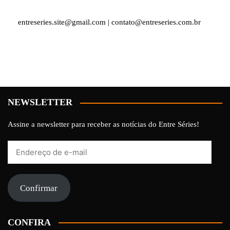
entreseries.site@gmail.com | contato@entreseries.com.br
NEWSLETTER
Assine a newsletter para receber as notícias do Entre Séries!
Endereço
de
e-
mail
Confirmar
CONFIRA