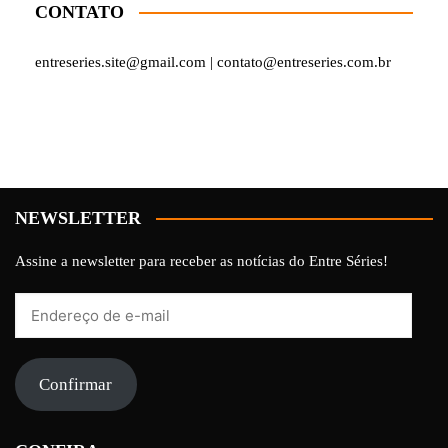
CONTATO
entreseries.site@gmail.com | contato@entreseries.com.br
NEWSLETTER
Assine a newsletter para receber as notícias do Entre Séries!
Endereço
de
e-
mail
Confirmar