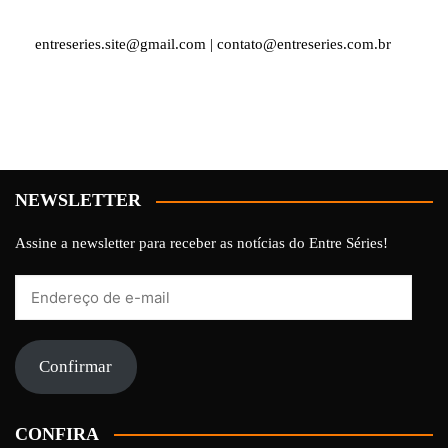
entreseries.site@gmail.com | contato@entreseries.com.br
NEWSLETTER
Assine a newsletter para receber as notícias do Entre Séries!
Endereço
de
e-
mail
Confirmar
CONFIRA