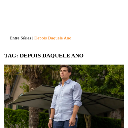
Skip
to
Entre Séries
Entretenha-se!
content
Entre Séries
|
Depois Daquele Ano
TAG:
DEPOIS DAQUELE ANO