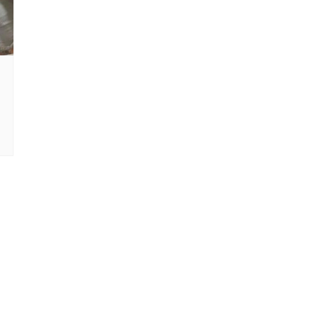
X
LAY
HBO MAX
O-JUVENIL
X
UNT+
K
VIDEO