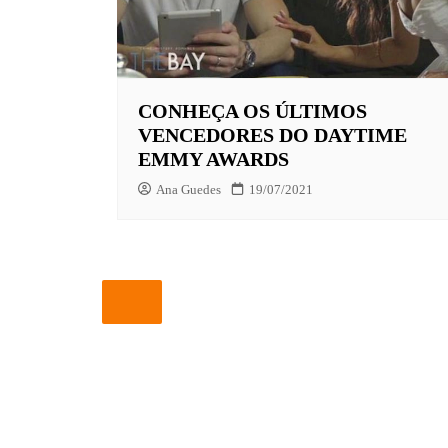
EUROPA
FOX | F
CONHEÇA OS ÚLTIMOS
GLOBOP
VENCEDORES DO DAYTIME
HBO | 
EMMY AWARDS
INFANT
Ana Guedes
19/07/2021
NBC
NETFLI
OUTROS
PARAMO
PEACOC
PRIME 