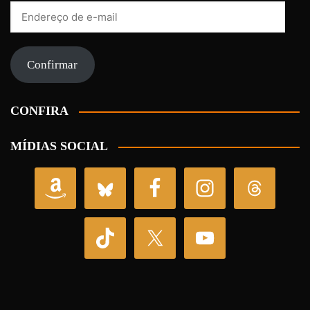
Endereço
de
e-
mail
Confirmar
CONFIRA
MÍDIAS SOCIAL