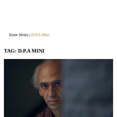
Skip
to
Entre Séries
Entretenha-se!
content
Entre Séries
|
D.P.A Mini
TAG:
D.P.A MINI