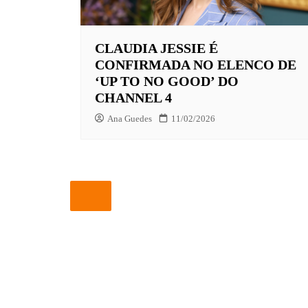
EUROPA
CLAUDIA JESSIE É
FOX | F
CONFIRMADA NO ELENCO DE
GLOBOP
‘UP TO NO GOOD’ DO
CHANNEL 4
HBO | 
Ana Guedes
11/02/2026
INFANT
NBC
NETFLI
OUTROS
PARAMO
PEACOC
PRIME 