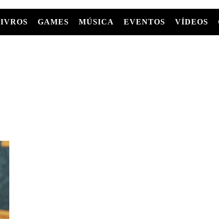
LIVROS
GAMES
MÚSICA
EVENTOS
VÍDEOS
LIVROS
FILMES
MÚSICA
SHOWS
Entre Séries
GRAPHIC NOVELS/HQS
APPLE TV
SÉRIES
MANGÁ
GLOBOPLAY
MC+
HBO MAX
AS
NETFLIX
TV
PARAMOUNT+
PRIME VIDEO
+