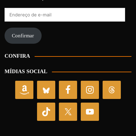
Endereço
de
e-
mail
Confirmar
CONFIRA
MÍDIAS SOCIAL