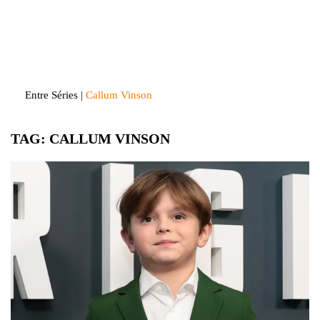
Skip
to
Entre Séries
Entretenha-se!
content
Entre Séries
|
Callum Vinson
TAG:
CALLUM VINSON