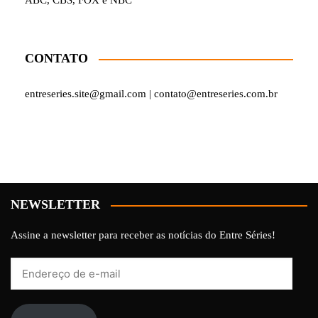
ABC, CBS, FOX e NBC
CONTATO
entreseries.site@gmail.com | contato@entreseries.com.br
NEWSLETTER
Assine a newsletter para receber as notícias do Entre Séries!
Endereço
de
e-
mail