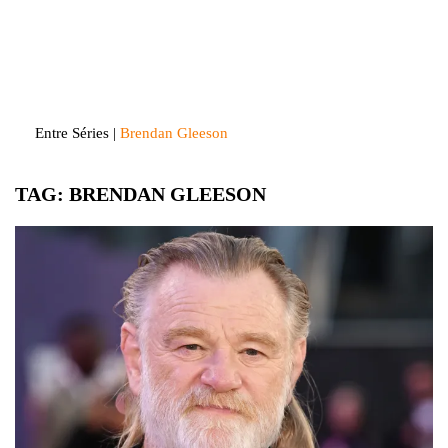
Skip
to
Entre Séries
Entretenha-se!
content
Entre Séries
|
Brendan Gleeson
TAG:
BRENDAN GLEESON