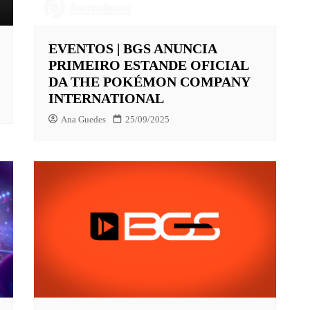
EVENTOS | BGS ANUNCIA
X
PRIMEIRO ESTANDE OFICIAL
LAY
DA THE POKÉMON COMPANY
INTERNATIONAL
HBO MAX
Ana Guedes
25/09/2025
O-JUVENIL
X
UNT+
K
VIDEO