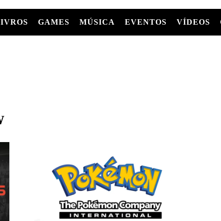
LIVROS
GAMES
MÚSICA
EVENTOS
VÍDEOS
LIVROS
FILMES
MÚSICA
SHOWS
Entre Séries
GRAPHIC NOVELS/HQS
APPLE TV
SÉRIES
MANGÁ
GLOBOPLAY
MC+
HBO MAX
AS
W
NETFLIX
TV
PARAMOUNT+
PRIME VIDEO
+