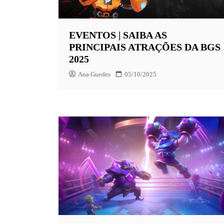
EUROPA
EVENTOS | SAIBA AS
FOX | F
PRINCIPAIS ATRAÇÕES DA BGS
GLOBOP
2025
HBO | 
Ana Guedes
05/10/2025
INFANT
NBC
NETFLI
OUTROS
PARAMO
PEACOC
PRIME 