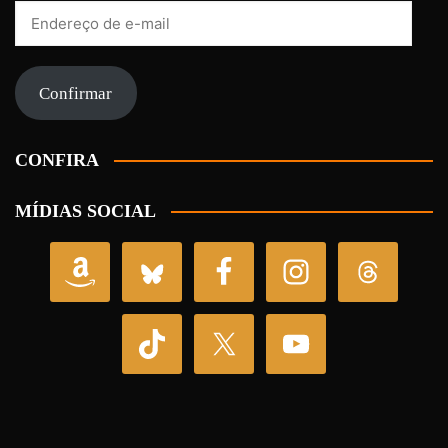
Endereço
de
e-
mail
Confirmar
CONFIRA
MÍDIAS SOCIAL