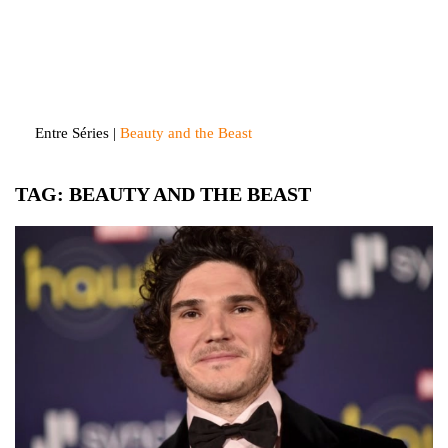
Skip
to
Entre Séries
Entretenha-se!
content
Entre Séries
|
Beauty and the Beast
TAG:
BEAUTY AND THE BEAST