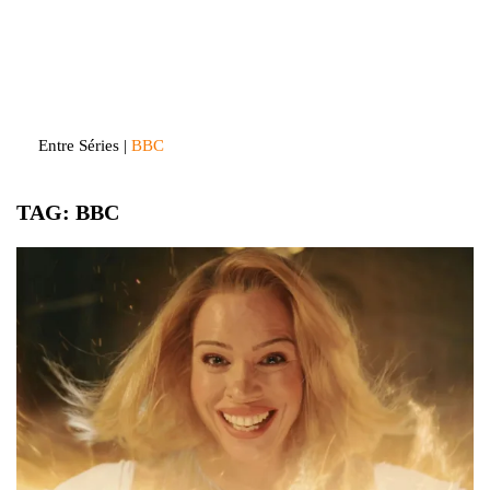
Skip
to
Entre Séries
Entretenha-se!
content
Entre Séries
|
BBC
TAG:
BBC