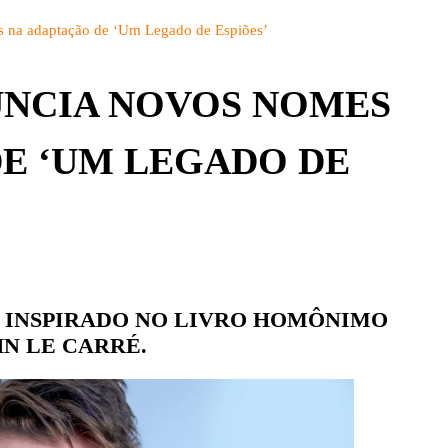
BRASIL
DETALHES
na adaptação de ‘Um Legado de Espiões’
CBS
PARQUES
CW
UNCIA NOVOS NOMES
PEÇAS
DISNEY+
E ‘UM LEGADO DE
EUROPA
FOX | FX
GLOBOPLAY
HBO | HBO MAX
INFANTO-JUVENIL
É INSPIRADO NO LIVRO HOMÔNIMO
HN LE CARRÉ.
NBC
NETFLIX
OUTROS