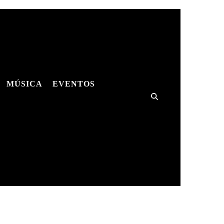
MÚSICA
EVENTOS
ES
MÚSICA
SHOWS
HQS
ES