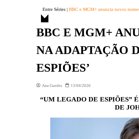
DIVERSOS
Entre Séries
|
BBC e MGM+ anuncia novos nomes 
ENTRE FATOS
BBC E MGM+ AN
ENTREVISTAS
ESPECIAL
NA ADAPTAÇÃO D
LISTAS
OPINIÃO
ESPIÕES’
VITRINE
Ana Guedes
13/04/2026
PREMIAÇÕES
“UM LEGADO DE ESPIÕES” 
DE JO