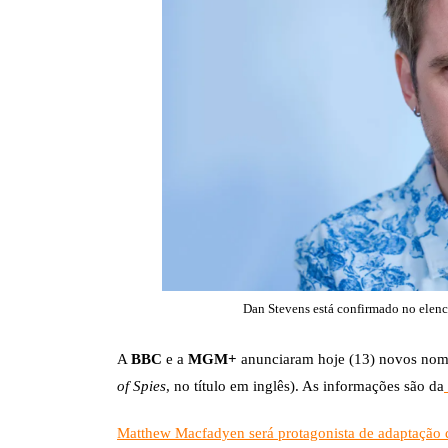
Dan Stevens está confirmado no elen
A
BBC
e a
MGM+
anunciaram hoje (13) novos nom
of Spies
, no título em inglês). As informações são da
Matthew Macfadyen será protagonista de adaptação