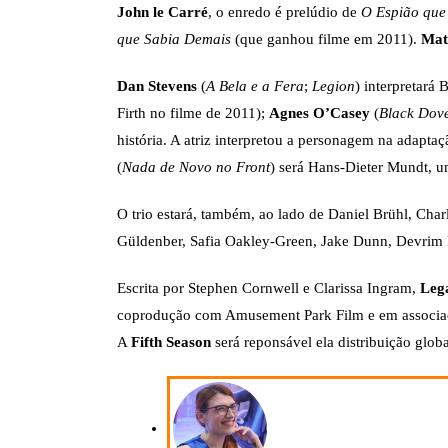
John le Carré
, o enredo é prelúdio de
O Espião que
que Sabia Demais
(que ganhou filme em 2011).
Mat
Dan Stevens
(
A Bela e a Fera
;
Legion
) interpretará
Firth no filme de 2011);
Agnes O’Casey
(
Black Dov
história. A atriz interpretou a personagem na adapt
(
Nada de Novo no Front
) será Hans-Dieter Mundt, um
O trio estará, também, ao lado de Daniel Brühl, Cha
Güldenber, Safia Oakley-Green, Jake Dunn, Devrim 
Escrita por Stephen Cornwell e Clarissa Ingram,
Lega
coprodução com Amusement Park Film e em associaç
A
Fifth Season
será reponsável ela distribuição glo