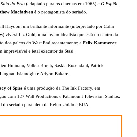
 Saiu do Frio
(adaptado para os cinemas em 1965) e
O Espião
thew Macfadyen
é o protagonista do seriado.
 Bill Haydon, um brilhante informante (interpretado por Colin
es
) viverá Liz Gold, uma jovem idealista que está no centro da
ação dos palcos do West End recentemente; e
Felix Kammerer
 imprevisível e letal executor da Stasi.
rlien Hunnam, Volker Bruch, Saskia Rosendahl, Patrick
Lingnau Islamoglu e Ariyon Bakare.
cy of Spies
é uma produção da The Ink Factory, em
ão com 127 Wall Productions e Patamount Television Studios.
bal do seriado para além de Reino Unido e EUA.