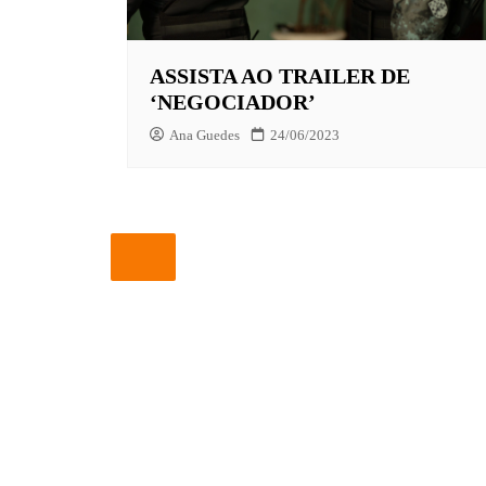
EUROPA
ASSISTA AO TRAILER DE
FOX | F
‘NEGOCIADOR’
GLOBOP
Ana Guedes
24/06/2023
HBO | 
INFANT
NBC
NETFLI
OUTROS
PARAMO
PEACOC
PRIME 