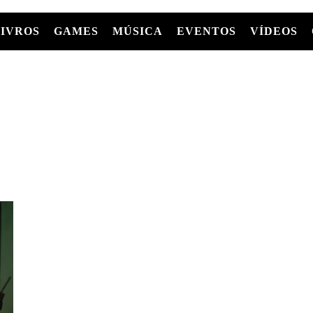
LIVROS
GAMES
MÚSICA
EVENTOS
VÍDEOS
LIVROS
FILMES
MÚSICA
SHOWS
Entre Séries
GRAPHIC NOVELS/HQS
APPLE TV
SÉRIES
MANGÁ
GLOBOPLAY
MC+
HBO MAX
AS
NETFLIX
TV
PARAMOUNT+
PRIME VIDEO
+