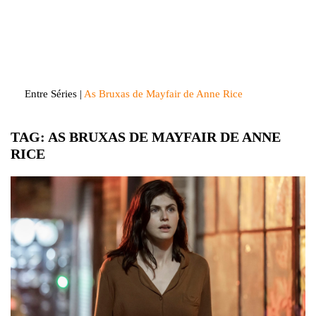
Skip
to
Entre Séries
Entretenha-se!
content
Entre Séries
|
As Bruxas de Mayfair de Anne Rice
TAG:
AS BRUXAS DE MAYFAIR DE ANNE
RICE