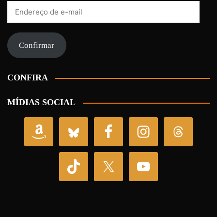
Endereço
de
e-
mail
Confirmar
CONFIRA
MÍDIAS SOCIAL