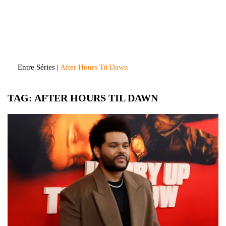
Skip
to
Entre Séries
Entretenha-se!
content
Entre Séries
|
After Hours Til Dawn
TAG:
AFTER HOURS TIL DAWN