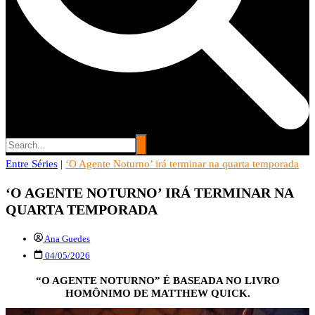
Entre Séries
Entre Séries
|
‘O Agente Noturno’ irá terminar na quarta temporada
Entretenha-se!
‘O AGENTE NOTURNO’ IRÁ TERMINAR NA
QUARTA TEMPORADA
Ana Guedes
04/05/2026
“O AGENTE NOTURNO” É BASEADA NO LIVRO
HOMÔNIMO DE MATTHEW QUICK.