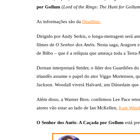
por Gollum
(
Lord of the Rings: The Hunt for Gollum
As informações são da
Deadline.
Dirigido por Andy Serkis, o longa-metragem será amb
filmes de
O Senhor dos Anéis
. Nesta saga, Aragorn 
de Bilbo – que é a relíquia que ameaça toda a Terra-
Dornan interpretará Strider, o líder dos Guardiões 
irlandês assume o papel do ator Viggo Mortensen, que
Jackson. Woodall viverá Halvard, um Dúnedain que se
Além disso, a Warner Bros. confirmou Lee Pace re
atores vão estar ao lado de Ian McKellen,
Kate Winsl
O Senhor dos Anéis: A Caçada por Gollum
está pr