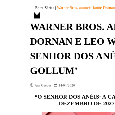
DIVERSOS
Entre Séries
|
Warner Bros. anuncia Jamie Dornan
ENTRE FATOS
WARNER BROS. A
ENTREVISTAS
ESPECIAL
DORNAN E LEO 
LISTAS
OPINIÃO
SENHOR DOS ANÉ
VITRINE
GOLLUM’
PREMIAÇÕES
Ana Guedes
14/04/2026
“O SENHOR DOS ANÉIS: A 
DEZEMBRO DE 2027