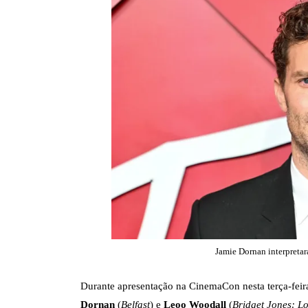
Jamie Dornan interpretar
Durante apresentação na CinemaCon nesta terça-feira
Dornan
(
Belfast
) e
Leoo Woodall
(
Bridget Jones: L