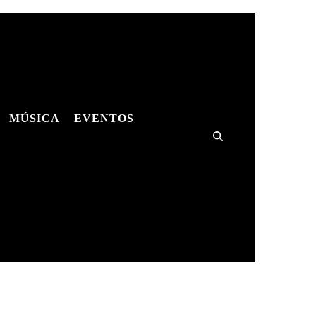
MÚSICA
EVENTOS
ES
MÚSICA
SHOWS
HQS
ES