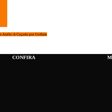
s Anéis: A Caçada por Gollum
CONFIRA
M