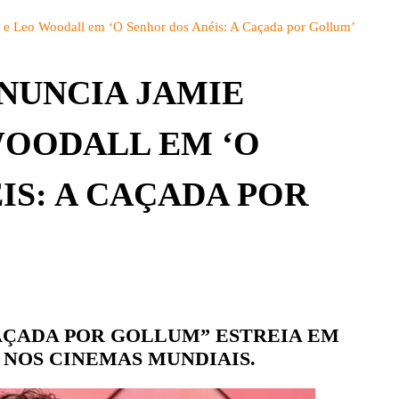
BRASIL
DETALHES
 e Leo Woodall em ‘O Senhor dos Anéis: A Caçada por Gollum’
CBS
PARQUES
CW
NUNCIA JAMIE
PEÇAS
DISNEY+
WOODALL EM ‘O
EUROPA
FOX | FX
IS: A CAÇADA POR
GLOBOPLAY
HBO | HBO MAX
INFANTO-JUVENIL
NBC
CAÇADA POR GOLLUM” ESTREIA EM
NETFLIX
 NOS CINEMAS MUNDIAIS.
OUTROS