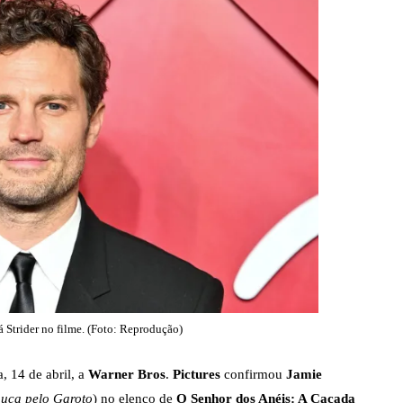
PARAMOUNT+
PEACOCK
PRIME VIDEO
á Strider no filme. (Foto: Reprodução)
, 14 de abril, a
Warner Bros
.
Pictures
confirmou
Jamie
ouca pelo Garoto
) no elenco de
O Senhor dos Anéis: A Caçada