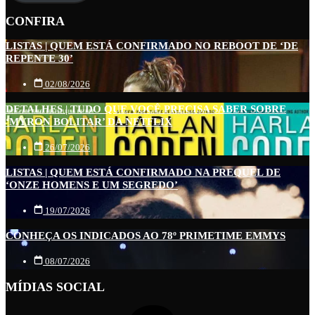
CONFIRA
LISTAS | QUEM ESTÁ CONFIRMADO NO REBOOT DE ‘DE
REPENTE 30’
02/08/2026
DETALHES | TUDO QUE VOCÊ PRECISA SABER SOBRE
‘MYRON BOLITAR’ DA NETFLIX
26/07/2026
LISTAS | QUEM ESTÁ CONFIRMADO NA PREQUEL DE
‘ONZE HOMENS E UM SEGREDO’
19/07/2026
CONHEÇA OS INDICADOS AO 78º PRIMETIME EMMYS
08/07/2026
MÍDIAS SOCIAL