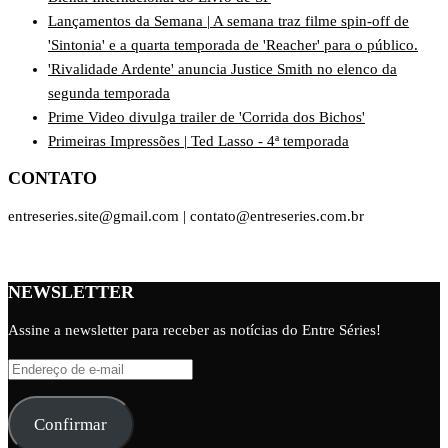
Lançamentos da Semana | A semana traz filme spin-off de
'Sintonia' e a quarta temporada de 'Reacher' para o público.
'Rivalidade Ardente' anuncia Justice Smith no elenco da
segunda temporada
Prime Video divulga trailer de 'Corrida dos Bichos'
Primeiras Impressões | Ted Lasso - 4ª temporada
CONTATO
entreseries.site@gmail.com | contato@entreseries.com.br
NEWSLETTER
Assine a newsletter para receber as notícias do Entre Séries!
Endereço
de
e-
Confirmar
mail