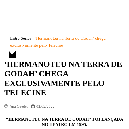
Skip
to
Entre Séries
Entretenha-se!
content
Entre Séries
|
‘Hermanoteu na Terra de Godah’ chega
exclusivamente pelo Telecine
‘HERMANOTEU NA TERRA DE
GODAH’ CHEGA
EXCLUSIVAMENTE PELO
TELECINE
Ana Guedes
02/02/2022
“HERMANOTEU NA TERRA DE GODAH” FOI LANÇADA
NO TEATRO EM 1995.