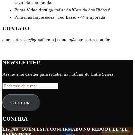
segunda temporada
Prime Video divulga trailer de 'Corrida dos Bichos'
Primeiras Impressões | Ted Lasso - 4ª temporada
CONTATO
entreseries.site@gmail.com | contato@entreseries.com.br
NEWSLETTER
Assine a newsletter para receber as notícias do Entre Séries!
Endereço
de
e-
Confirmar
mail
CONFIRA
LISTAS | QUEM ESTÁ CONFIRMADO NO REBOOT DE ‘DE
REPENTE 30’