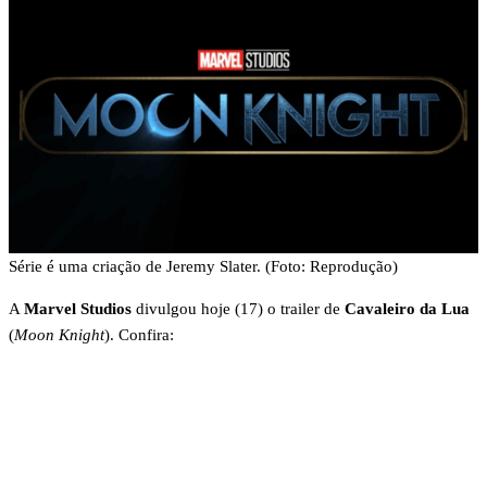
Série é uma criação de Jeremy Slater. (Foto: Reprodução)
A
Marvel Studios
divulgou hoje (17) o trailer de
Cavaleiro da Lua
(
Moon Knight
). Confira: