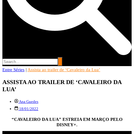
Entre Séries
Entre Séries
|
Assista ao trailer de ‘Cavaleiro da Lua’
Entretenha-se!
ASSISTA AO TRAILER DE ‘CAVALEIRO DA
LUA’
Ana Guedes
18/01/2022
“CAVALEIRO DA LUA” ESTREIA EM MARÇO PELO
DISNEY+.