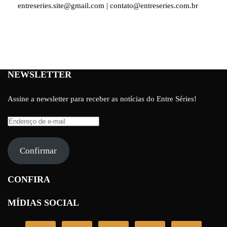
entreseries.site@gmail.com | contato@entreseries.com.br
NEWSLETTER
Assine a newsletter para receber as notícias do Entre Séries!
Endereço
de
e-
Confirmar
mail
CONFIRA
MÍDIAS SOCIAL