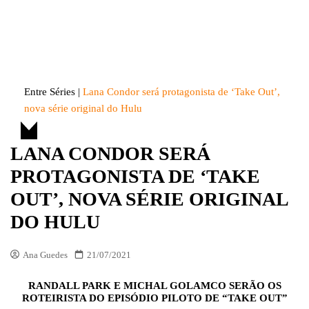
Skip
to
Entre Séries
Entretenha-se!
content
Entre Séries
|
Lana Condor será protagonista de ‘Take Out’,
nova série original do Hulu
LANA CONDOR SERÁ
PROTAGONISTA DE ‘TAKE
OUT’, NOVA SÉRIE ORIGINAL
DO HULU
Ana Guedes
21/07/2021
RANDALL PARK E MICHAL GOLAMCO SERÃO OS
ROTEIRISTA DO EPISÓDIO PILOTO DE “TAKE OUT”