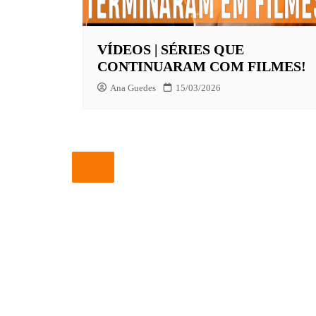
EUROPA
VÍDEOS | SÉRIES QUE
FOX | F
CONTINUARAM COM FILMES!
GLOBOP
Ana Guedes
15/03/2026
HBO | 
INFANT
NBC
NETFLI
OUTROS
PARAMO
PEACOC
PRIME 