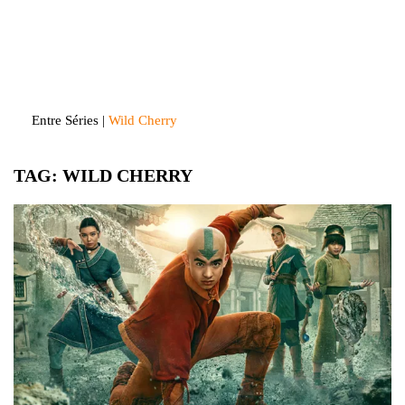
Skip
to
Entre Séries
Entretenha-se!
content
Entre Séries
|
Wild Cherry
TAG:
WILD CHERRY