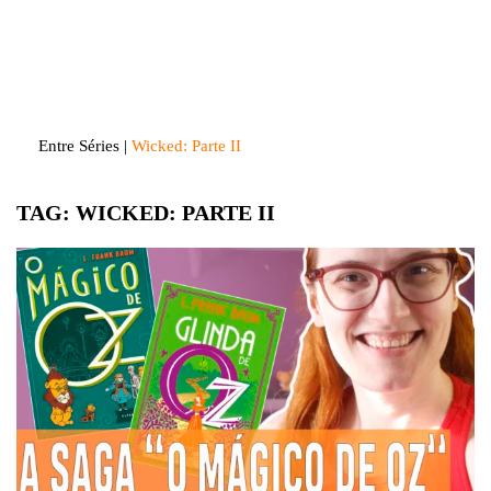
Skip
to
Entre Séries
Entretenha-se!
content
Entre Séries
|
Wicked: Parte II
TAG:
WICKED: PARTE II