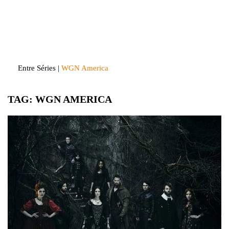
Skip
to
Entre Séries
Entretenha-se!
content
Entre Séries
|
WGN America
TAG:
WGN AMERICA