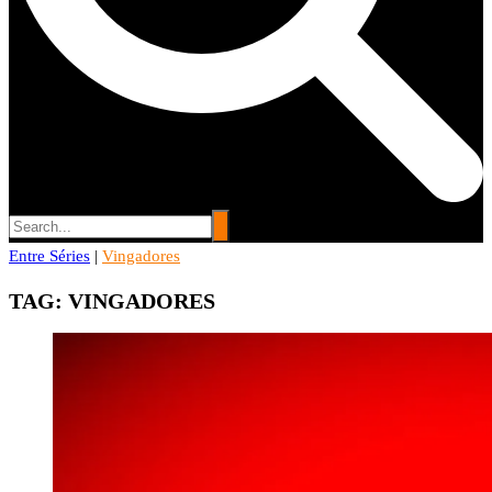
Entre Séries
Entre Séries
|
Vingadores
Entretenha-se!
TAG:
VINGADORES