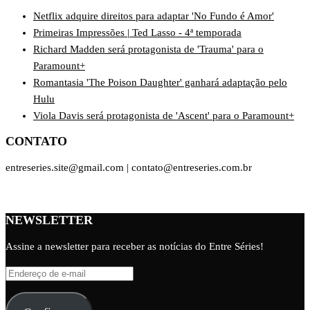
Netflix adquire direitos para adaptar 'No Fundo é Amor'
Primeiras Impressões | Ted Lasso - 4ª temporada
Richard Madden será protagonista de 'Trauma' para o
Paramount+
Romantasia 'The Poison Daughter' ganhará adaptação pelo
Hulu
Viola Davis será protagonista de 'Ascent' para o Paramount+
CONTATO
entreseries.site@gmail.com | contato@entreseries.com.br
NEWSLETTER
Assine a newsletter para receber as notícias do Entre Séries!
Endereço
de
e-