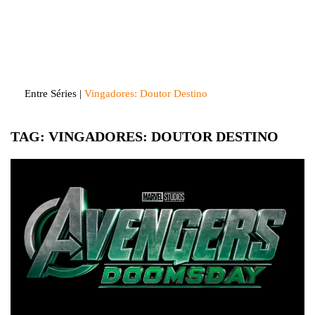
Skip
to
Entre Séries
Entretenha-se!
content
Entre Séries
|
Vingadores: Doutor Destino
TAG:
VINGADORES: DOUTOR DESTINO