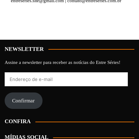
entreseries.site@gmail.com | contato@entreseries.com.br
NEWSLETTER
Assine a newsletter para receber as notícias do Entre Séries!
Endereço
de
e-
mail
Confirmar
CONFIRA
MÍDIAS SOCIAL