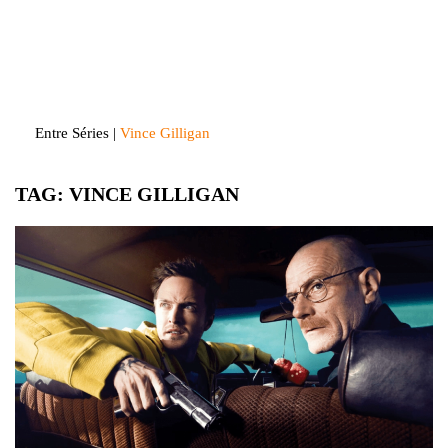
Skip
to
Entre Séries
Entretenha-se!
content
Entre Séries
|
Vince Gilligan
TAG:
VINCE GILLIGAN