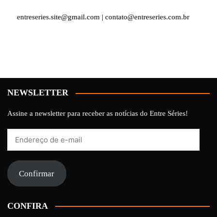
entreseries.site@gmail.com | contato@entreseries.com.br
NEWSLETTER
Assine a newsletter para receber as notícias do Entre Séries!
Endereço
de
e-
mail
Confirmar
CONFIRA