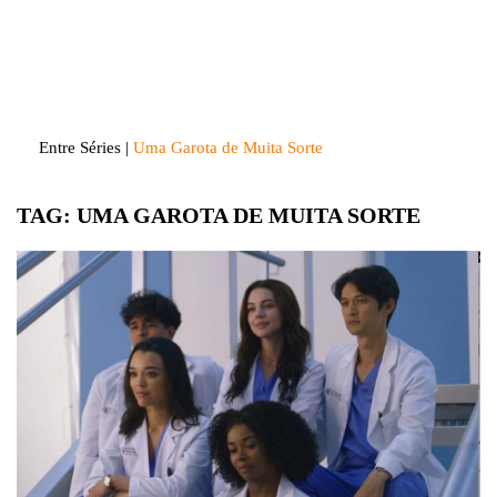
Skip
to
Entre Séries
Entretenha-se!
content
Entre Séries
|
Uma Garota de Muita Sorte
TAG:
UMA GAROTA DE MUITA SORTE