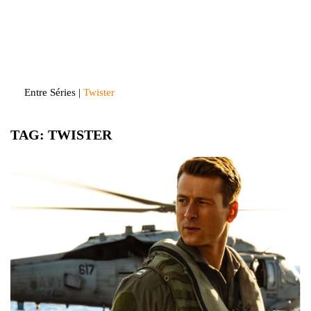
Skip
to
Entre Séries
Entretenha-se!
content
Entre Séries
|
Twister
TAG:
TWISTER