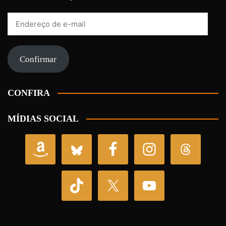
Endereço
de
e-
mail
Confirmar
CONFIRA
MÍDIAS SOCIAL