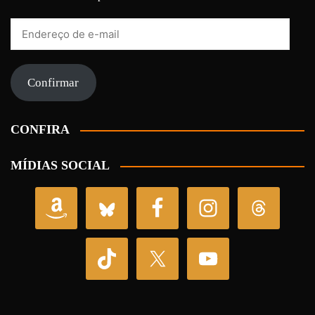
Endereço
de
e-
mail
Confirmar
CONFIRA
MÍDIAS SOCIAL