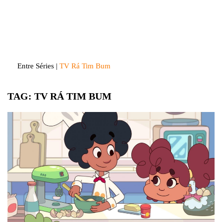
Skip
to
Entre Séries
Entretenha-se!
content
Entre Séries
|
TV Rá Tim Bum
TAG:
TV RÁ TIM BUM