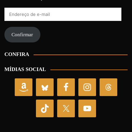
Endereço
de
e-
mail
Confirmar
CONFIRA
MÍDIAS SOCIAL