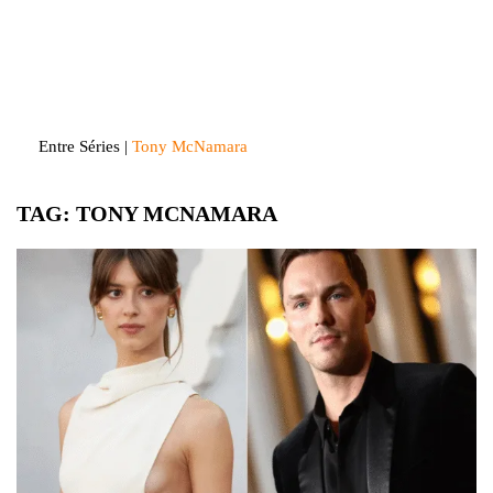
Skip
to
Entre Séries
Entretenha-se!
content
Entre Séries
|
Tony McNamara
TAG:
TONY MCNAMARA