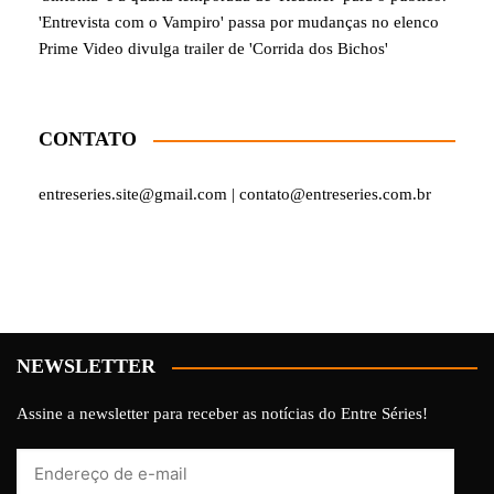
'Entrevista com o Vampiro' passa por mudanças no elenco
Prime Video divulga trailer de 'Corrida dos Bichos'
CONTATO
entreseries.site@gmail.com | contato@entreseries.com.br
NEWSLETTER
Assine a newsletter para receber as notícias do Entre Séries!
Endereço
de