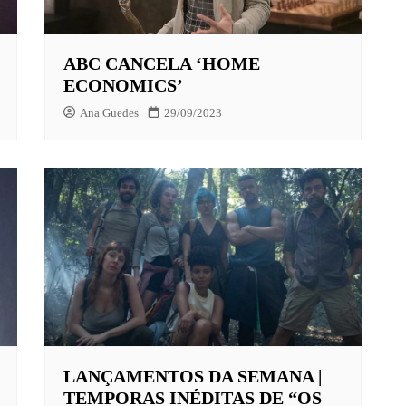
ABC CANCELA ‘HOME
X
ECONOMICS’
LAY
Ana Guedes
29/09/2023
HBO MAX
O-JUVENIL
X
UNT+
K
VIDEO
LANÇAMENTOS DA SEMANA |
TEMPORAS INÉDITAS DE “OS