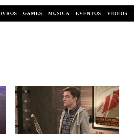
LIVROS
GAMES
MÚSICA
EVENTOS
VÍDEOS
LIVROS
FILMES
MÚSICA
SHOWS
Entre Séries
GRAPHIC NOVELS/HQS
APPLE TV
SÉRIES
MANGÁ
GLOBOPLAY
MC+
HBO MAX
AS
NETFLIX
TV
PARAMOUNT+
PRIME VIDEO
+