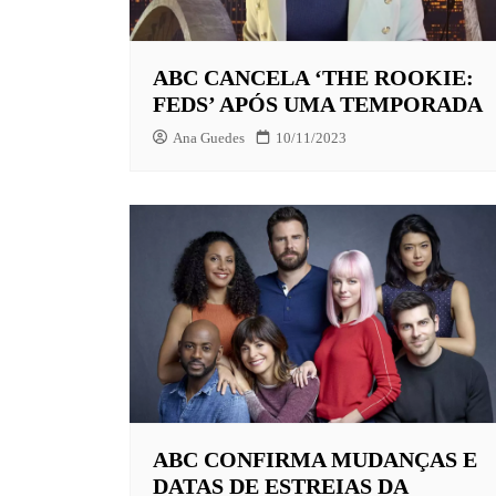
EUROPA
ABC CANCELA ‘THE ROOKIE:
FOX | F
FEDS’ APÓS UMA TEMPORADA
GLOBOP
Ana Guedes
10/11/2023
HBO | 
INFANT
NBC
NETFLI
OUTROS
PARAMO
PEACOC
PRIME 
ABC CONFIRMA MUDANÇAS E
DATAS DE ESTREIAS DA