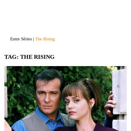
Skip
to
Entre Séries
Entretenha-se!
content
Entre Séries
|
The Rising
TAG:
THE RISING