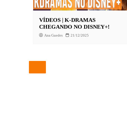
EUROPA
VÍDEOS | K-DRAMAS
FOX | F
CHEGANDO NO DISNEY+!
GLOBOP
Ana Guedes
21/12/2025
HBO | 
INFANT
NBC
NETFLI
OUTROS
PARAMO
PEACOC
PRIME 