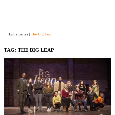
Skip
to
Entre Séries
Entretenha-se!
content
Entre Séries
|
The Big Leap
TAG:
THE BIG LEAP