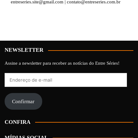
entreseries.site@gmail.com | contato@entreseries.com.br
NEWSLETTER
Assine a newsletter para receber as notícias do Entre Séries!
Endereço
de
e-
mail
Confirmar
CONFIRA
MÍDIAS SOCIAL