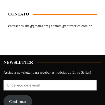
CONTATO
entreseries.site@gmail.com | contato@entreseries.com.br
NEWSLETTER
Assine a newsletter para receber as notícias do Entre Séries!
Endereço
de
e-
mail
Confirmar