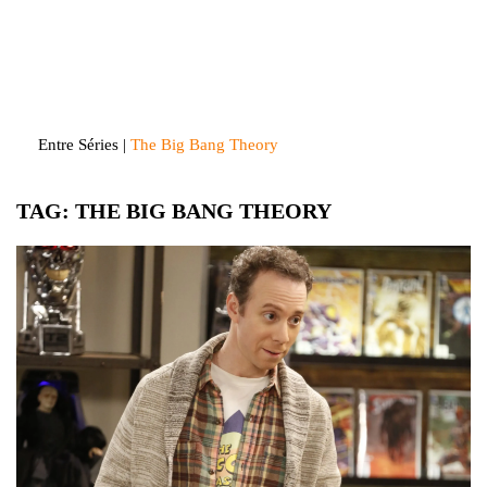
Skip
to
Entre Séries
Entretenha-se!
content
Entre Séries
|
The Big Bang Theory
TAG:
THE BIG BANG THEORY