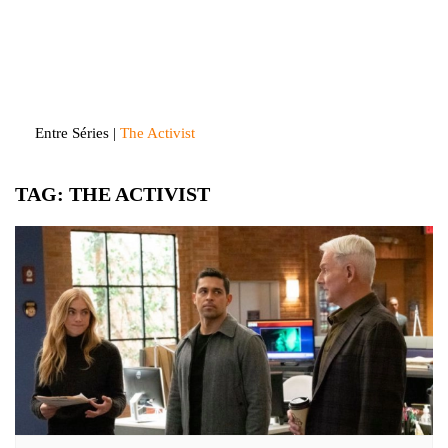
Skip
to
Entre Séries
Entretenha-se!
content
Entre Séries
|
The Activist
TAG:
THE ACTIVIST