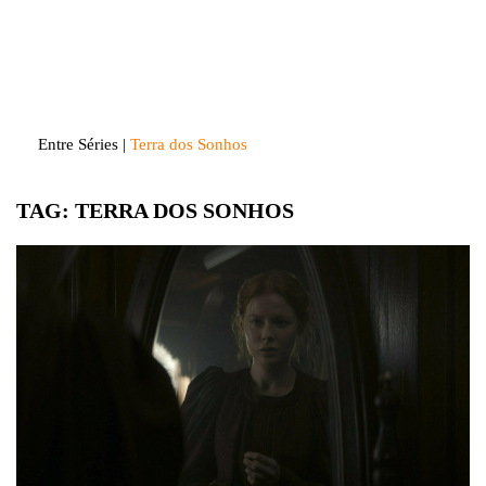
Skip
to
Entre Séries
Entretenha-se!
content
Entre Séries
|
Terra dos Sonhos
TAG:
TERRA DOS SONHOS