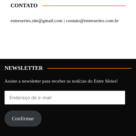
CONTATO
entreseries.site@gmail.com | contato@entreseries.com.br
NEWSLETTER
Assine a newsletter para receber as notícias do Entre Séries!
Endereço
de
e-
mail
Confirmar