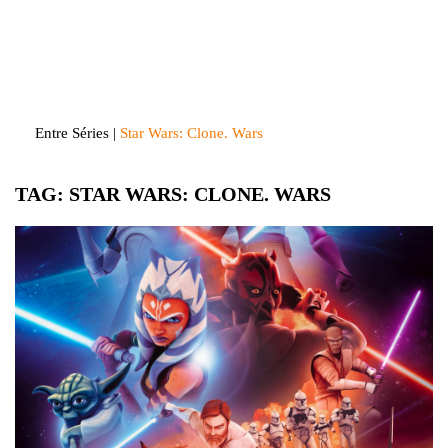
Skip
to
Entre Séries
Entretenha-se!
content
Entre Séries
|
Star Wars: Clone. Wars
TAG:
STAR WARS: CLONE. WARS